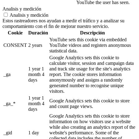
YouTube the user has seen.
Analisis y medición
Analisis y medición
Estos rastreadores nos ayudan a medir el tráfico y a analizar su
comportamiento con el fin de mejorar nuestro servicio.
Cookie
Duración
Descripción
YouTube sets this cookie via embedded
CONSENT
2 years
YouTube videos and registers anonymous
statistical data.
Google Analytics sets this cookie to
calculate visitor, session and campaign data
1 year 1
and track site usage for the site's analytics
_ga
month 4
report. The cookie stores information
days
anonymously and assigns a randomly
generated number to recognise unique
visitors.
1 year 1
Google Analytics sets this cookie to store
_ga_*
month 4
and count page views.
days
Google Analytics sets this cookie to store
information on how visitors use a website
while also creating an analytics report of the
_gid
1 day
website's performance. Some of the
collected data includes the number of